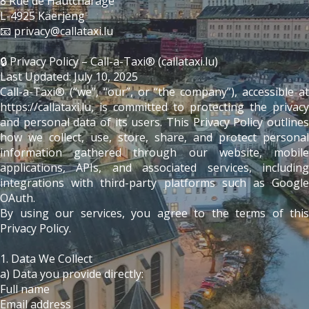
8 Rue de Hautcharage
L-4925 Käerjeng
📧 privacy@callataxi.lu
🔒 Privacy Policy – Call-a-Taxi® (callataxi.lu)
Last Updated: July 10, 2025
Call-a-Taxi® (“we”, “our”, or “the company”), accessible at
https://callataxi.lu, is committed to protecting the privacy
and personal data of its users. This Privacy Policy outlines
how we collect, use, store, share, and protect personal
information gathered through our website, mobile
applications, APIs, and associated services, including
integrations with third-party platforms such as Google
OAuth.
By using our services, you agree to the terms of this
Privacy Policy.
1. Data We Collect
a) Data you provide directly:
Full name
Email address