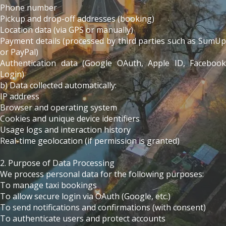
Phone number
Pickup and drop-off addresses (booking)
Location data (via GPS or manually)
Payment details (processed by third parties such as SumUp
or PayPal)
Authentication data (Google OAuth, Apple ID, Facebook
Login)
b) Data collected automatically:
IP address
Browser and operating system
Cookies and unique device identifiers
Usage logs and interaction history
Real-time geolocation (if permission is granted)
2. Purpose of Data Processing
We process personal data for the following purposes:
To manage taxi bookings
To allow secure login via OAuth (Google, etc.)
To send notifications and confirmations (with consent)
To authenticate users and protect accounts