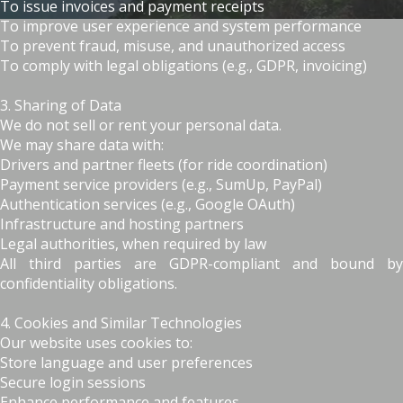
To issue invoices and payment receipts
To improve user experience and system performance
To prevent fraud, misuse, and unauthorized access
To comply with legal obligations (e.g., GDPR, invoicing)
3. Sharing of Data
We do not sell or rent your personal data.
We may share data with:
Drivers and partner fleets (for ride coordination)
Payment service providers (e.g., SumUp, PayPal)
Authentication services (e.g., Google OAuth)
Infrastructure and hosting partners
Legal authorities, when required by law
All third parties are GDPR-compliant and bound by
confidentiality obligations.
4. Cookies and Similar Technologies
Our website uses cookies to:
Store language and user preferences
Secure login sessions
Enhance performance and features