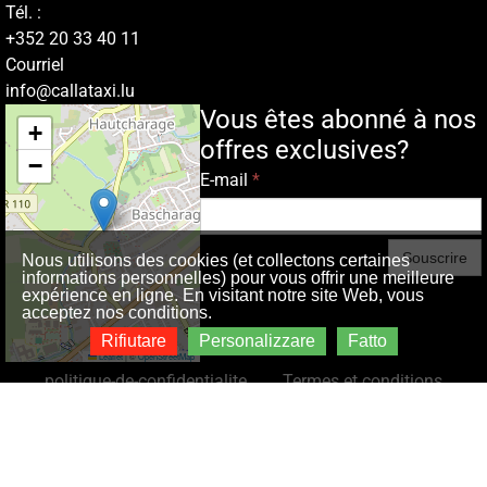
Tél. :
+352 20 33 40 11
Courriel
info@callataxi.lu
Vous êtes abonné à nos
+
offres exclusives?
−
E-mail
*
Souscrire
Nous utilisons des cookies (et collectons certaines
informations personnelles) pour vous offrir une meilleure
expérience en ligne. En visitant notre site Web, vous
acceptez nos conditions.
Rifiutare
Personalizzare
Fatto
Leaflet
|
©
OpenStreetMap
politique-de-confidentialite
Termes et conditions
Call-a-Taxi® : votre service de taxi et transports
2026